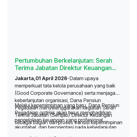
Pertumbuhan Berkelanjutan: Serah
Terima Jabatan Direktur Keuangan
Dana Pensiun Pegadaian
Jakarta,01 April 2026
-Dalam upaya
memperkuat tata kelola perusahaan yang baik
(Good Corporate Governance) serta menjaga
keberlanjutan organisasi, Dana Pensiun
Melalui kepemimpinan yang baru, Dana Pensiun
Pegadaian menyelenggarakan kegiatan Serah
Pegadaian optimis akan terus menghadirkan
Terima Jabatan (Sertijab) Direktur Keuangan
pengelolaan keuangan yang profesional,
sebagai bagian dari proses transisi kepemimpinan
akuntabel, dan berorientasi pada keberlanjutan,
yang berlangsung secara profesional, tertib, dan
sehingga mampu memberikan manfaat terbaik