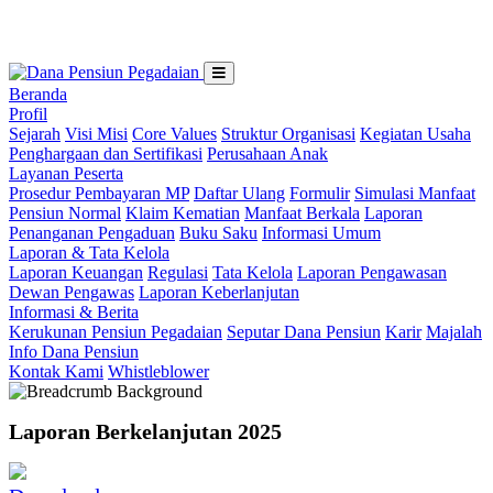
Loading...
Beranda
Profil
Sejarah
Visi Misi
Core Values
Struktur Organisasi
Kegiatan Usaha
Penghargaan dan Sertifikasi
Perusahaan Anak
Layanan Peserta
Prosedur Pembayaran MP
Daftar Ulang
Formulir
Simulasi Manfaat
Pensiun Normal
Klaim Kematian
Manfaat Berkala
Laporan
Penanganan Pengaduan
Buku Saku
Informasi Umum
Laporan & Tata Kelola
Laporan Keuangan
Regulasi
Tata Kelola
Laporan Pengawasan
Dewan Pengawas
Laporan Keberlanjutan
Informasi & Berita
Kerukunan Pensiun Pegadaian
Seputar Dana Pensiun
Karir
Majalah
Info Dana Pensiun
Kontak Kami
Whistleblower
Laporan Berkelanjutan 2025