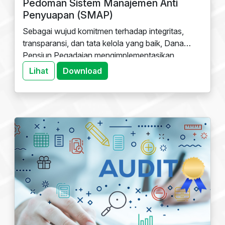
Pedoman Sistem Manajemen Anti
Penyuapan (SMAP)
Sebagai wujud komitmen terhadap integritas,
transparansi, dan tata kelola yang baik, Dana
Pensiun Pegadaian mengimplementasikan
Sistem Manajemen Anti Penyuapan (SMAP)
Lihat
Download
berbasis standar internasional
ISO 37001
.
Pedoman ini dirancang untuk mencegah,
mendeteksi, dan menangani potensi penyuapan di
lingkungan Dana Pensiun Pegadaian.