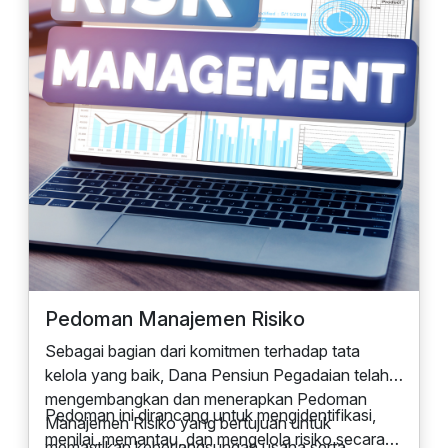
Pedoman Manajemen Risiko
Sebagai bagian dari komitmen terhadap tata
kelola yang baik, Dana Pensiun Pegadaian telah
mengembangkan dan menerapkan Pedoman
Pedoman ini dirancang untuk mengidentifikasi,
Manajemen Risiko yang bertujuan untuk
menilai, memantau, dan mengelola risiko secara
memastikan keberlangsungan usaha serta