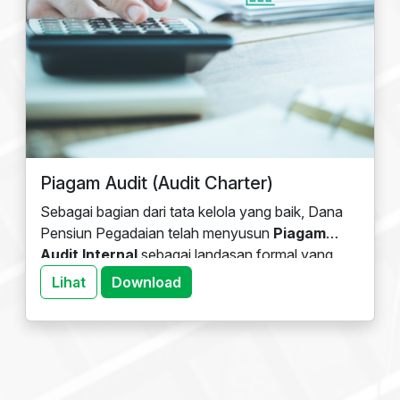
Piagam Audit (Audit Charter)
Sebagai bagian dari tata kelola yang baik, Dana
Pensiun Pegadaian telah menyusun
Piagam
Audit Internal
sebagai landasan formal yang
mengatur fungsi, kewenangan, dan tanggung
Lihat
Download
jawab Audit Internal dalam mendukung
pencapaian tujuan organisasi. Piagam ini
berfungsi sebagai pedoman operasional yang
memastikan bahwa kegiatan audit dilakukan
secara independen, objektif, dan profesional.