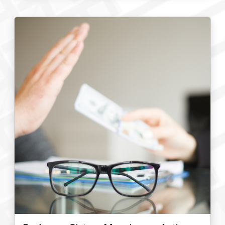
dalam setiap tindakan.
Sistem Pengendalian Internal
Mengintegrasikan kebijakan kepatuhan
dengan mekanisme pengawasan untuk
mendeteksi dan mencegah pelanggaran atau
ketidaksesuaian.