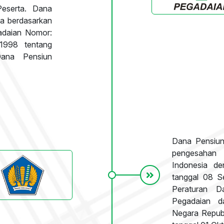
Peserta. Dana
ta berdasarkan
adaian Nomor:
1998 tentang
Dana Pensiun
Dana Pensiun
pengesahan 
Indonesia d
tanggal 08 S
Peraturan D
Pegadaian d
Negara Repub