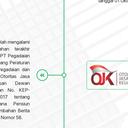
tanggal 01 Ok
elah mengalami
han terakhir
i PT Pegadaian
ang Peraturan
Pegadaian dan
Otoritas Jasa
usan Dewan
gan No. KEP-
017 tentang
ana Pensiun
mbahan Berita
7 Nomor 58.