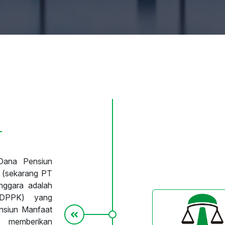
T
Dana Pensiun
n (sekarang PT
nggara adalah
(DPPK) yang
nsiun Manfaat
 memberikan