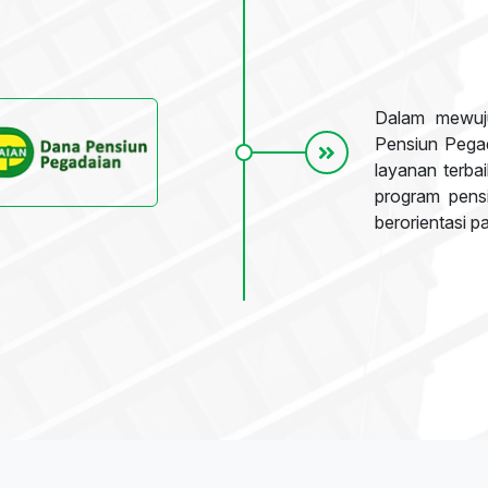
Dalam mewuju
Pensiun Pega
layanan terba
program pensi
berorientasi p