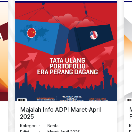
5
Majalah Info ADPI Maret-April
M
2025
F
Kategori
:
Berita
K
Edisi
:
Maret-April 2025
E