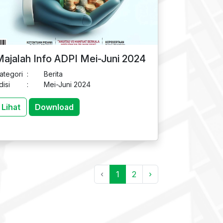
ajalah Info ADPI Mei-Juni 2024
ategori
:
Berita
disi
:
Mei-Juni 2024
Lihat
Download
‹
1
2
›