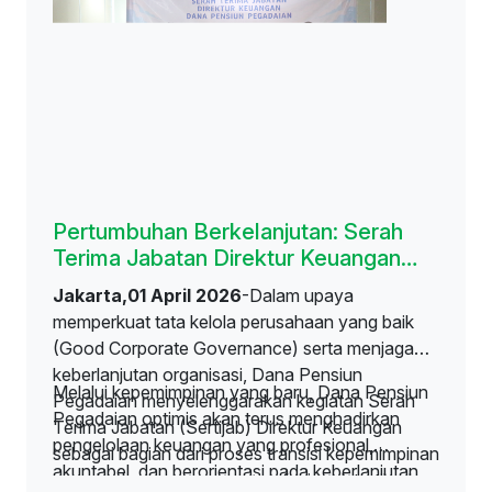
Pertumbuhan Berkelanjutan: Serah
Terima Jabatan Direktur Keuangan
Dana Pensiun Pegadaian
Jakarta,01 April 2026
-Dalam upaya
memperkuat tata kelola perusahaan yang baik
(Good Corporate Governance) serta menjaga
keberlanjutan organisasi, Dana Pensiun
Melalui kepemimpinan yang baru, Dana Pensiun
Pegadaian menyelenggarakan kegiatan Serah
Pegadaian optimis akan terus menghadirkan
Terima Jabatan (Sertijab) Direktur Keuangan
pengelolaan keuangan yang profesional,
sebagai bagian dari proses transisi kepemimpinan
akuntabel, dan berorientasi pada keberlanjutan,
yang berlangsung secara profesional, tertib, dan