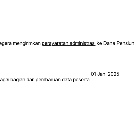
segera mengirimkan
persyaratan administrasi
ke Dana Pensiun P
01 Jan, 2025
gai bagian dari pembaruan data peserta.