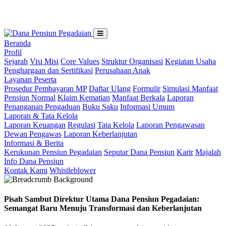
Loading...
Beranda
Profil
Sejarah
Visi Misi
Core Values
Struktur Organisasi
Kegiatan Usaha
Penghargaan dan Sertifikasi
Perusahaan Anak
Layanan Peserta
Prosedur Pembayaran MP
Daftar Ulang
Formulir
Simulasi Manfaat
Pensiun Normal
Klaim Kematian
Manfaat Berkala
Laporan
Penanganan Pengaduan
Buku Saku
Informasi Umum
Laporan & Tata Kelola
Laporan Keuangan
Regulasi
Tata Kelola
Laporan Pengawasan
Dewan Pengawas
Laporan Keberlanjutan
Informasi & Berita
Kerukunan Pensiun Pegadaian
Seputar Dana Pensiun
Karir
Majalah
Info Dana Pensiun
Kontak Kami
Whistleblower
Pisah Sambut Direktur Utama Dana Pensiun Pegadaian:
Semangat Baru Menuju Transformasi dan Keberlanjutan