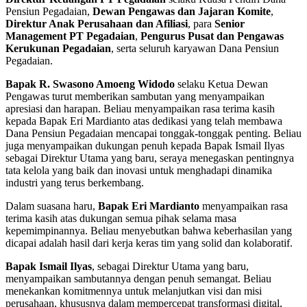
Pensiun Pegadaian,
Dewan Pengawas dan Jajaran Komite
,
Direktur Anak Perusahaan dan Afiliasi
, para
Senior
Management PT Pegadaian
,
Pengurus Pusat dan Pengawas
Kerukunan Pegadaian
, serta seluruh karyawan Dana Pensiun
Pegadaian.
Bapak R. Swasono Amoeng Widodo
selaku Ketua Dewan
Pengawas turut memberikan sambutan yang menyampaikan
apresiasi dan harapan. Beliau menyampaikan rasa terima kasih
kepada Bapak Eri Mardianto atas dedikasi yang telah membawa
Dana Pensiun Pegadaian mencapai tonggak-tonggak penting. Beliau
juga menyampaikan dukungan penuh kepada Bapak Ismail Ilyas
sebagai Direktur Utama yang baru, seraya menegaskan pentingnya
tata kelola yang baik dan inovasi untuk menghadapi dinamika
industri yang terus berkembang.
Dalam suasana haru,
Bapak Eri Mardianto
menyampaikan rasa
terima kasih atas dukungan semua pihak selama masa
kepemimpinannya. Beliau menyebutkan bahwa keberhasilan yang
dicapai adalah hasil dari kerja keras tim yang solid dan kolaboratif.
Bapak Ismail Ilyas
, sebagai Direktur Utama yang baru,
menyampaikan sambutannya dengan penuh semangat. Beliau
menekankan komitmennya untuk melanjutkan visi dan misi
perusahaan, khususnya dalam mempercepat transformasi digital,