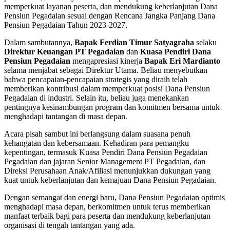
memperkuat layanan peserta, dan mendukung keberlanjutan Dana
Pensiun Pegadaian sesuai dengan
Rencana Jangka Panjang Dana
Pensiun Pegadaian Tahun 2023-2027
.
Dalam sambutannya,
Bapak Ferdian Timur Satyagraha
selaku
Direktur Keuangan PT Pegadaian
dan
Kuasa Pendiri Dana
Pensiun Pegadaian
mengapresiasi kinerja
Bapak Eri Mardianto
selama menjabat sebagai Direktur Utama. Beliau menyebutkan
bahwa pencapaian-pencapaian strategis yang diraih telah
memberikan kontribusi dalam memperkuat posisi Dana Pensiun
Pegadaian di industri. Selain itu, beliau juga menekankan
pentingnya kesinambungan program dan komitmen bersama untuk
menghadapi tantangan di masa depan.
Acara pisah sambut ini berlangsung dalam suasana penuh
kehangatan dan kebersamaan. Kehadiran para pemangku
kepentingan, termasuk Kuasa Pendiri Dana Pensiun Pegadaian
Pegadaian dan jajaran Senior Management PT Pegadaian, dan
Direksi Perusahaan Anak/Afiliasi menunjukkan dukungan yang
kuat untuk keberlanjutan dan kemajuan Dana Pensiun Pegadaian.
Dengan semangat dan energi baru, Dana Pensiun Pegadaian optimis
menghadapi masa depan, berkomitmen untuk terus memberikan
manfaat terbaik bagi para peserta dan mendukung keberlanjutan
organisasi di tengah tantangan yang ada.